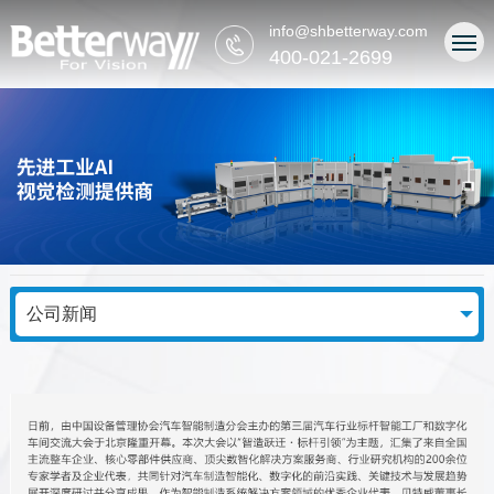
info@shbetterway.com
400-021-2699
公司新闻