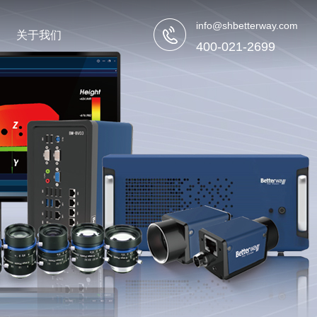
info@shbetterway.com
关于我们
400-021-2699