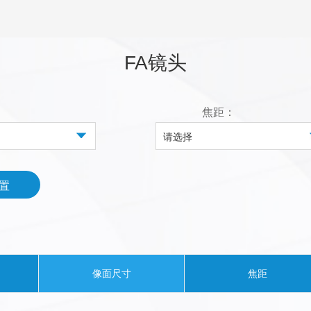
FA镜头
：
焦距：
请选择
置
像面尺寸
焦距