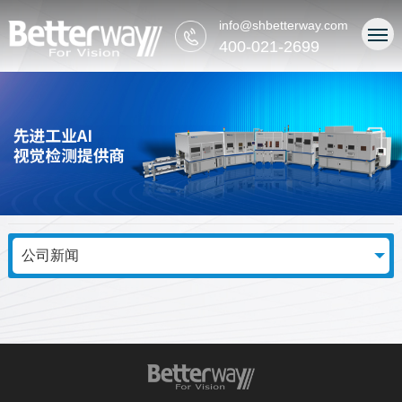
info@shbetterway.com
400-021-2699
公司新闻