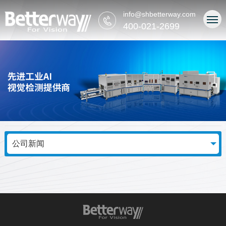
info@shbetterway.com
400-021-2699
公司新闻